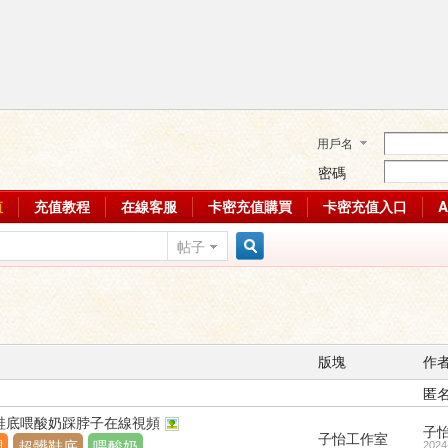
用戶名
密碼
值
充值教程
在線客服
卡密充值購買
卡密充值入口
帖子
搜
索
版塊
作
匿
髒鞋底喂酸奶踩脖子在線視頻
子
子怡工作室
調
超髒鞋底
喂酸奶
2024