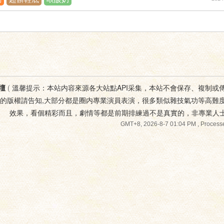
壇
(
溫馨提示：本站内容來源各大站點API采集，本站不會保存、複制或
您的版權請告知,大部分都是圈内專業演員表演，很多類似雜技氣功等高難
效果，看個精彩而且，劇情等都是前期排練過不是真實的，非專業人
GMT+8, 2026-8-7 01:04 PM
, Processe