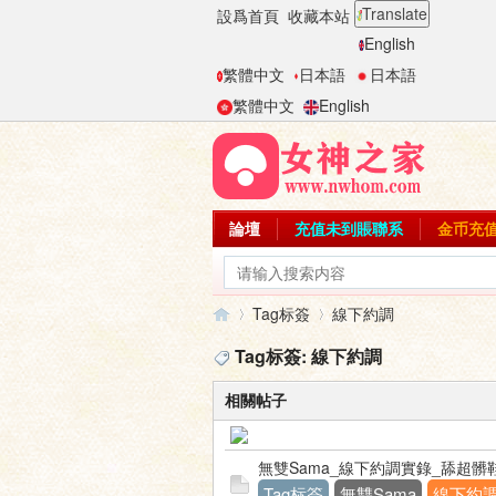
Translate
設爲首頁
收藏本站
English
繁體中文
日本語
日本語
繁體中文
English
論壇
充值未到賬聯系
金币充
Tag标簽
線下約調
Tag标簽: 線下約調
相關帖子
女
›
›
無雙Sama_線下約調實錄_舔超
Tag标簽
無雙Sama
線下約