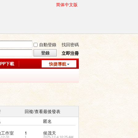
简体中文版
自動登錄
找回密碼
登錄
立即注冊
APP下載
快捷導航
者
回複/查看
最後發表
名
匿名
怡工作室
1
侯茂天
-12-31
1
2025-12-4 10:25 AM